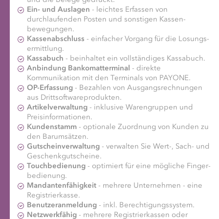
und die Belege gedruckt.
Ein- und Auslagen
- leichtes Erfassen von
durchlaufenden Posten und sonstigen Kassen­
bewegungen.
Kassenabschluss
- einfacher Vorgang für die Losungs­
ermittlung.
Kassabuch
- beinhaltet ein voll­ständiges Kassa­buch.
Anbindung Bankomatterminal
- direkte
Kommunikation mit den Terminals von PAYONE.
OP-Erfassung
- Bezahlen von Ausgangs­rechnungen
aus Dritt­software­produkten.
Artikelverwaltung
- inklusive Waren­gruppen und
Preis­informationen.
Kundenstamm
- optionale Zuordnung von Kunden zu
den Bar­umsätzen.
Gutscheinverwaltung
- verwalten Sie Wert-, Sach- und
Geschenkgutscheine.
Touchbedienung
- optimiert für eine mögliche Finger­
bedienung.
Mandantenfähigkeit
- mehrere Unter­nehmen - eine
Registrier­kasse.
Benutzeranmeldung
- inkl. Berechtigungssystem.
Netzwerkfähig
- mehrere Registrier­kassen oder