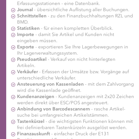
Erfassungs­stationen - eine Daten­bank.
Journal
- über­sichtliche Auf­listung aller Buchungen.
Schnittstellen
- zu den Finanz­buch­haltungen RZL und
BMD.
Statistiken
- für einen kompletten Überblick.
Importe
- damit Sie Artikel und Kunden nicht
eingeben müssen.
Exporte
- exportieren Sie Ihre Lager­bewegungen in
Ihr Lagerverwaltungssystem.
Pseudoartikel
- Verkauf von nicht hinter­legten
Artikeln.
Verkäufer
- Erfassen der Umsätze bzw. Vorgänge auf
unter­schiedliche Verkäufer.
Ansteuerung von Kassenladen
- mit dem Zahl­vorgang
wird die Kassenlade geöffnet.
Kundenanzeigen
- Kunden­anzeigen mit 2x20 Zeichen
werden direkt über ESC/POS angesteuert.
Anbindung von Barcodescannern
- rasche Artikel­
suche bei umfangreichen Artikel­stämmen.
Tastenkürzel
- die wichtigsten Funktionen können mit
frei definierbaren Tastenkürzeln ausgelöst werden.
Finanzauskunft
- einfacher Druck der E131