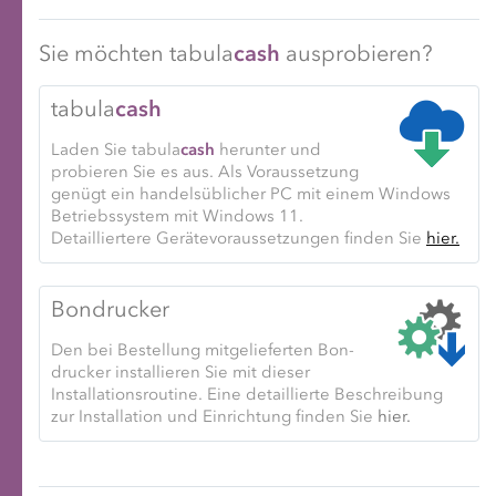
Sie möchten tabula
cash
ausprobieren?
tabula
cash
Laden Sie tabula
cash
herunter und
probieren Sie es aus. Als Vor­aus­setzung
genügt ein handels­üblicher PC mit einem Windows
Betriebs­system mit Windows 11.
Detailliertere Geräte­voraus­setzungen finden Sie
hier.
Bondrucker
Den bei Bestellung mit­ge­lieferten Bon­
drucker instal­lieren Sie mit dieser
Installations­routine. Eine detaillierte Be­schreibung
zur In­stal­lation und Ein­richtung finden Sie
hier.