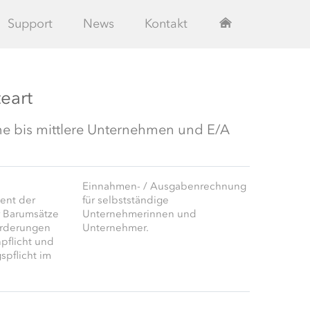
Support
News
Kontakt
eart
ne bis mittlere Unternehmen und E/A
Einnahmen- / Ausgabenrechnung
ient der
für selbstständige
r Bar­umsätze
Unternehmerinnen und
forderungen
Unternehmer.
­pflicht und
s­pflicht im