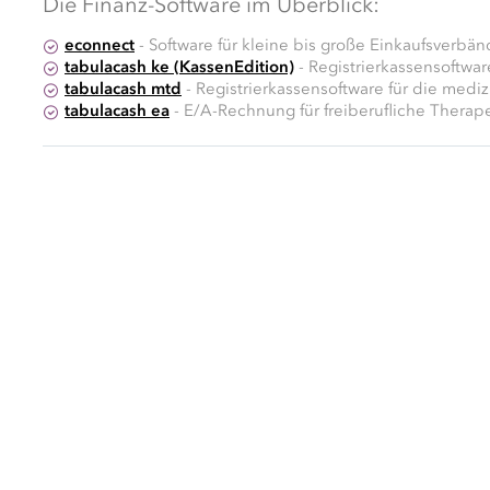
Die Finanz-Software im Überblick:
econnect
- Software für kleine bis große Einkaufsverbän
tabulacash ke (KassenEdition)
- Registrierkassensoftwar
tabulacash mtd
- Registrierkassensoftware für die medi
tabulacash ea
- E/A-Rechnung für freiberufliche Therap