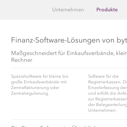
Unternehmen
Produkte
Finanz-Software-Lösungen von byt
Maßgeschneidert für Einkaufsverbände, klei
Rechner
Spezialsoftware für kleine bis
Software für die
große Einkaufsverbände mit
Registrierkassen. D
Zentralfakturierung oder
Einzel­erfassung de
Zentralregulierung.
und erfüllt die An
zur Registrier­kassen
der Belegs­erteilung
Unter­nehmen.